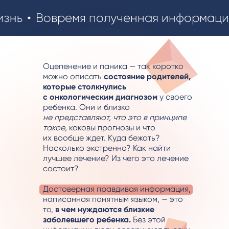
Вовремя полученная информация мо
Оцепенение и паника — так коротко
можно описать
состояние родителей,
которые столкнулись
с онкологическим диагнозом
у своего
ребенка. Они и близко
не представляют, что это в принципе
такое
, каковы прогнозы и что
их вообще ждет. Куда бежать?
Насколько экстренно? Как найти
лучшее лечение? Из чего это лечение
состоит?
Достоверная правдивая информация,
написанная понятным языком, — это
то,
в чем нуждаются близкие
заболевшего ребенка.
Без этой